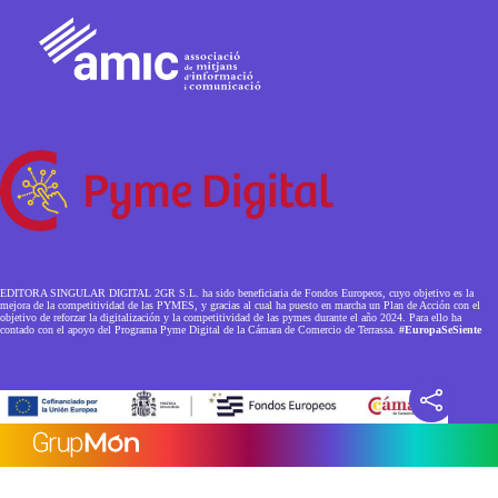
EDITORA SINGULAR DIGITAL 2GR S.L. ha sido beneficiaria de Fondos Europeos, cuyo objetivo es la
mejora de la competitividad de las PYMES, y gracias al cual ha puesto en marcha un Plan de Acción con el
objetivo de reforzar la digitalización y la competitividad de las pymes durante el año 2024. Para ello ha
contado con el apoyo del Programa Pyme Digital de la Cámara de Comercio de Terrassa.
#EuropaSeSiente