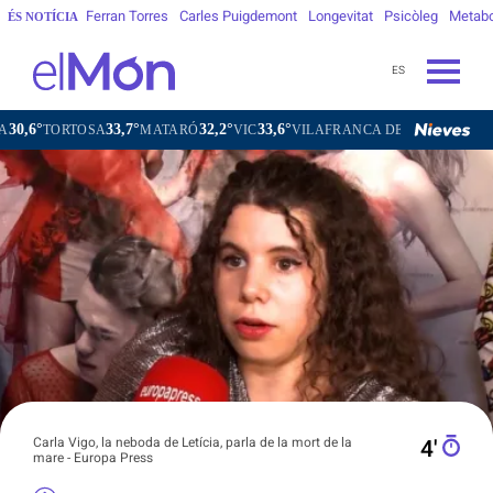
Ferran Torres
Carles Puigdemont
Longevitat
Psicòleg
Metab
ÉS NOTÍCIA
ES
33,7°
32,2°
33,6°
31,8°
MATARÓ
VIC
VILAFRANCA DEL PENEDÈS
VILANOVA I 
Carla Vigo, la neboda de Letícia, parla de la mort de la
4′
mare - Europa Press