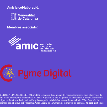
Amb la col·laboració:
Membres associats:
EDITORA SINGULAR DIGITAL 2GR S.L. ha sido beneficiaria de Fondos Europeos, cuyo objetivo es la
mejora de la competitividad de las PYMES, y gracias al cual ha puesto en marcha un Plan de Acción con el
objetivo de reforzar la digitalización y la competitividad de las pymes durante el año 2024. Para ello ha
contado con el apoyo del Programa Pyme Digital de la Cámara de Comercio de Terrassa.
#EuropaSeSiente