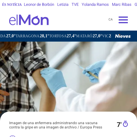
Leonor de Borbón
Letizia
TVE
Yolanda Ramos
Marc Ribas
G
ÉS NOTÍCIA
CA
28,1°
27,4°
27,0°
23,2°
RRAGONA
TORTOSA
MATARÓ
VIC
VILAFRANCA DEL PE
Imagen de una enfermera administrando una vacuna
7′
contra la gripe en una imagen de archivo / Europa Press