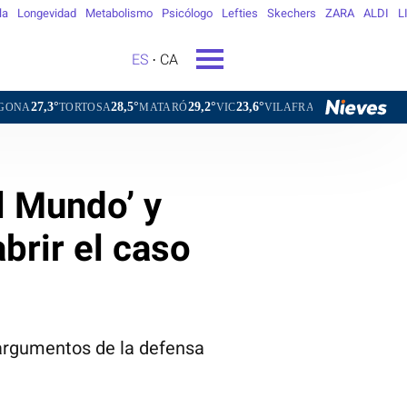
la
Longevidad
Metabolismo
Psicólogo
Lefties
Skechers
ZARA
ALDI
L
ES
CA
28,5°
29,2°
23,6°
26,1°
RTOSA
MATARÓ
VIC
VILAFRANCA DEL PENEDÈS
VILANO
l Mundo’ y
brir el caso
 argumentos de la defensa