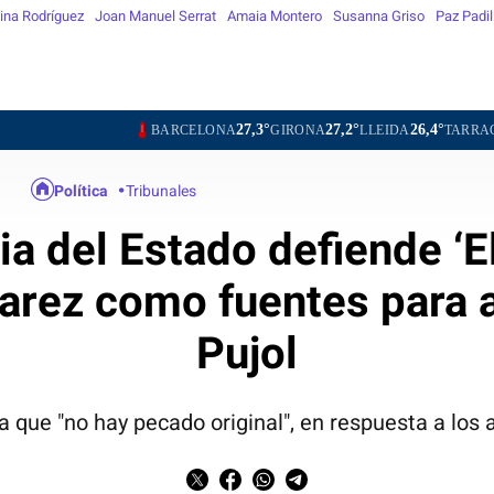
ina Rodríguez
Joan Manuel Serrat
Amaia Montero
Susanna Griso
Paz Padil
27,3°
27,2°
26,4°
27,3°
BARCELONA
GIRONA
LLEIDA
TARRAGONA
TO
Política
Tribunales
ia del Estado defiende ‘E
varez como fuentes para a
Pujol
a que "no hay pecado original", en respuesta a los