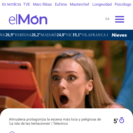
TVE
Marc Ribas
Eufòria
Masterchef
Longevidad
Psicólogo
ÉS NOTÍCIA
CA
26,2°
24,0°
19,1°
21,6°
RTOSA
MATARÓ
VIC
VILAFRANCA DEL PENEDÈS
VILANO
Almudena protagoniza la escena más loca y peligrosa de
5′
'La isla de las tentaciones' | Telecinco