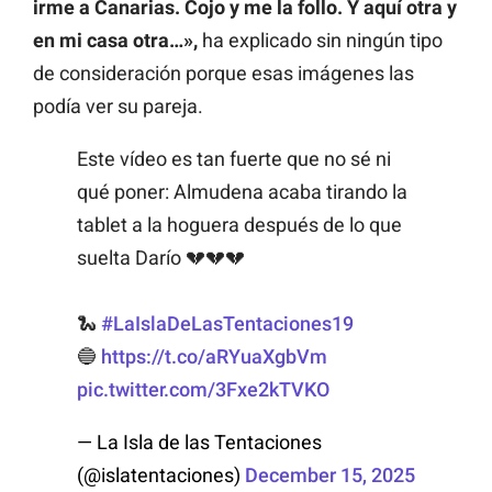
irme a Canarias. Cojo y me la follo. Y aquí otra y
en mi casa otra…»,
ha explicado sin ningún tipo
de consideración porque esas imágenes las
podía ver su pareja.
Este vídeo es tan fuerte que no sé ni
qué poner: Almudena acaba tirando la
tablet a la hoguera después de lo que
suelta Darío 💔💔💔
🐍
#LaIslaDeLasTentaciones19
🔵
https://t.co/aRYuaXgbVm
pic.twitter.com/3Fxe2kTVKO
— La Isla de las Tentaciones
(@islatentaciones)
December 15, 2025