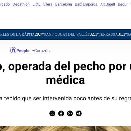
rcado
Decathlon
LIDL
Sfera
Barcelona
Baix Empordà
Alt Urgell
Begur
29,7°
32,1°
31,1°
31,5°
SANT CUGAT DEL VALLÈS
TERRASSA
SABADELL
GRANO
People
Corazón
, operada del pecho por
médica
a tenido que ser intervenida poco antes de su regr