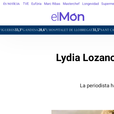
TVE
Eufòria
Marc Ribas
Masterchef
Longevidad
Superme
ÉS NOTÍCIA
28,6°
31,5°
ESA
L'HOSPITALET DE LLOBREGAT
SANT CARLES DE LA RÀPITA
Lydia Lozano
La periodista h