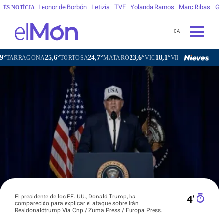
Leonor de Borbón
Letizia
TVE
Yolanda Ramos
Marc Ribas
G
ÉS NOTÍCIA
CA
25,6°
24,7°
23,6°
18,1°
AGONA
TORTOSA
MATARÓ
VIC
VILAFRANCA DEL PENE
El presidente de los EE. UU., Donald Trump, ha
4′
comparecido para explicar el ataque sobre Irán |
Realdonaldtrump Via Cnp / Zuma Press / Europa Press.