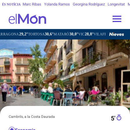
Marc Ribas
Yolanda Ramos
Georgina Rodríguez
Longevitat
M
ÉS NOTÍCIA
29,2°
30,6°
30,0°
28,8°
29,
A
TORTOSA
MATARÓ
VIC
VILAFRANCA DEL PENEDÈS
Cambrils, a la Costa Daurada
5′