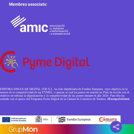
Membres associats:
EDITORA SINGULAR DIGITAL 2GR S.L. ha sido beneficiaria de Fondos Europeos, cuyo objetivo es la
mejora de la competitividad de las PYMES, y gracias al cual ha puesto en marcha un Plan de Acción con el
objetivo de reforzar la digitalización y la competitividad de las pymes durante el año 2024. Para ello ha
contado con el apoyo del Programa Pyme Digital de la Cámara de Comercio de Terrassa.
#EuropaSeSiente