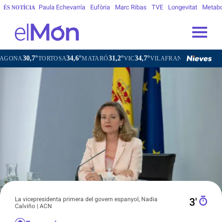
Paula Echevarría
Eufòria
Marc Ribas
TVE
Longevitat
Metab
ÉS NOTÍCIA
,7°
34,6°
31,2°
34,7°
31,4°
TORTOSA
MATARÓ
VIC
VILAFRANCA DEL PENEDÈS
La vicepresidenta primera del govern espanyol, Nadia
3′
Calviño | ACN