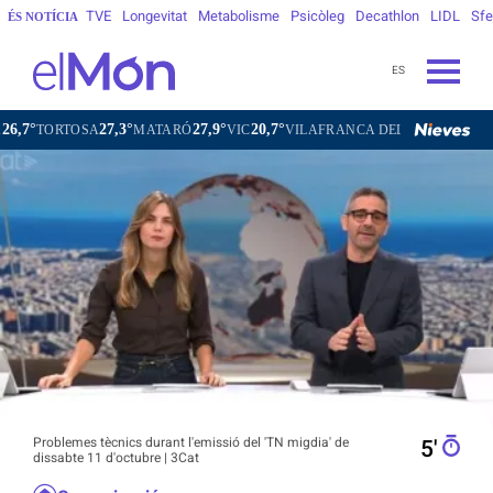
TVE
Longevitat
Metabolisme
Psicòleg
Decathlon
LIDL
Sfe
ÉS NOTÍCIA
ES
27,3°
27,9°
20,7°
24,5°
TOSA
MATARÓ
VIC
VILAFRANCA DEL PENEDÈS
VILANOV
Problemes tècnics durant l'emissió del 'TN migdia' de
5′
dissabte 11 d'octubre | 3Cat