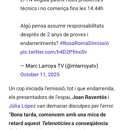
tècnics i no comença fins les 14.44h
Algú pensa assumir responsabilitats
després de 2 anys de proves i
endarreriments?
#RosaRomàDimissió
pic.twitter.com/h4D2Pfmc0v
— Marc Larroya TV (@mlarroyatv)
October 11, 2025
Un cop iniciada l’emissió, tot i que endarrerida,
els presentadors de l’espai,
Joan Raventós
i
Júlia López
van demanar disculpes per l’error.
“Bona tarda, comencem amb una mica de
retard aquest
Telenotícies
a conseqüència