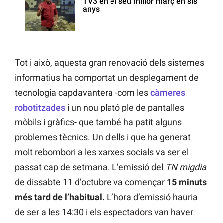
TV3 en el seu millor març en sis
anys
Tot i això, aquesta gran renovació dels sistemes
informatius ha comportat un desplegament de
tecnologia capdavantera -com les
càmeres
robotitzades
i un nou plató ple de pantalles
mòbils i gràfics- que també ha patit alguns
problemes tècnics. Un d’ells i que ha generat
molt rebombori a les xarxes socials va ser el
passat cap de setmana. L’emissió del
TN migdia
de dissabte 11 d’octubre va començar
15 minuts
més tard de l’habitual.
L’hora d’emissió hauria
de ser a les 14:30 i els espectadors van haver