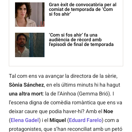
Gran èxit de convocatòria per al
comiat de temporada de ‘Com
si fos ahir’
‘Com si fos ahir’ fa una
audiència de rècord amb
l’episodi de final de temporada
Tal com ens va avançar la directora de la sèrie,
Sònia Sánchez
, en els últims minuts hi ha hagut
una altra mort
: la de l’Ainhoa (Gemma Brió). I
l’escena digna de comèdia romàntica que ens va
deixar caure que podia haver-hi? Amb el
Noe
(
Elena Gadel
) i el
Miquel
(
Eduard Farelo
) com a
protagonistes, que s’han reconciliat amb un petó