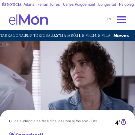
Aitana
Ferran Torres
Carles Puigdemont
Longevitat
Psicòleg
ÉS NOTÍCIA
ES
30,8°
33,5°
31,6°
34,6°
31,1
TORTOSA
MATARÓ
VIC
VILAFRANCA DEL PENEDÈS
Quina audiència ha fet el final de Com si fos ahir - TV3
4′