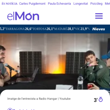
Carles Puigdemont
Paula Echevarría
Longevitat
Psicòleg
Met
ÉS NOTÍCIA
26,6°
26,1°
28,1°
21,9°
RAGONA
TORTOSA
MATARÓ
VIC
VILAFRANCA DEL PENE
Imatge de l'entrevista a Radio Hangar | Youtube
3′