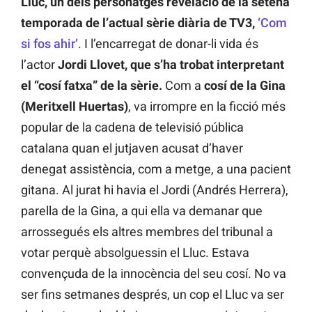
Lluc, un dels personatges revelació de la setena
temporada de l’actual sèrie diària de TV3,
‘Com
si fos ahir’
. I l’encarregat de donar-li vida és
l’actor
Jordi Llovet, que s’ha trobat interpretant
el “cosí fatxa” de la sèrie.
Com a
cosí de la Gina
(Meritxell Huertas)
, va irrompre en la ficció més
popular de la cadena de televisió pública
catalana quan el jutjaven acusat d’haver
denegat assistència, com a metge, a una pacient
gitana. Al jurat hi havia el Jordi (Andrés Herrera),
parella de la Gina, a qui ella va demanar que
arrossegués els altres membres del tribunal a
votar perquè absolguessin el Lluc. Estava
convençuda de la innocència del seu cosí. No va
ser fins setmanes després, un cop el Lluc va ser