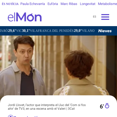
Paula Echevarría
Eufòria
Marc Ribas
Longevitat
Metabolism
ÉS NOTÍCIA
ES
30,1°
29,0°
29,7°
VIC
VILAFRANCA DEL PENEDÈS
VILANOVA I LA GELTRÚ
LA 
Jordi Llovet, l'actor que interpreta el Lluc del 'Com si fos
6′
ahir' de TV3, en una escena amb el Valeri | 3Cat