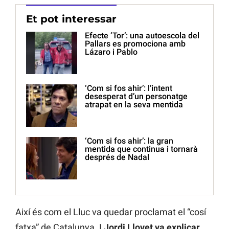
Et pot interessar
Efecte ‘Tor’: una autoescola del
Pallars es promociona amb
Lázaro i Pablo
‘Com si fos ahir’: l’intent
desesperat d’un personatge
atrapat en la seva mentida
‘Com si fos ahir’: la gran
mentida que continua i tornarà
després de Nadal
Així és com el Lluc va quedar proclamat el “cosí
fatxa” de Catalunya. I
Jordi Llovet va explicar