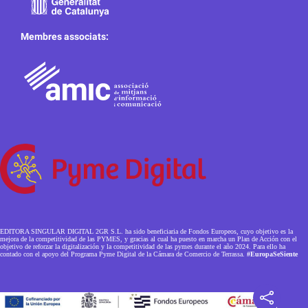
Membres associats:
EDITORA SINGULAR DIGITAL 2GR S.L. ha sido beneficiaria de Fondos Europeos, cuyo objetivo es la
mejora de la competitividad de las PYMES, y gracias al cual ha puesto en marcha un Plan de Acción con el
objetivo de reforzar la digitalización y la competitividad de las pymes durante el año 2024. Para ello ha
contado con el apoyo del Programa Pyme Digital de la Cámara de Comercio de Terrassa.
#EuropaSeSiente