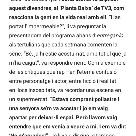
aquest divendres, al ‘Planta Baixa’ de TV3, com
reacciona la gent en la vida real amb ell
. “Has
portat l’impermeable?”, li va preguntar la
presentadora del programa abans d’
entregar-lo
als tertulians que cada setmana comenten la
sèrie. “Bé, ja hi estic acostumat, amb tot el que ja
m’ha caigut”, va respondre rient. Com a exemple
de les crítiques que rep –en l’eterna confusió
entre personatge i actor, entre ficció i realitat–
en llocs insospitats, va recordar una escena en
un supermercat.
“Estava comprant pollastre i
una senyora se’m va acostar i jo em vaig
apartar per deixar-li espai. Però llavors vaig
entendre que em venia a veure a mi. I em va dir:
‘No m’agrades!”.
Jo li vaig dir que jo tampoc