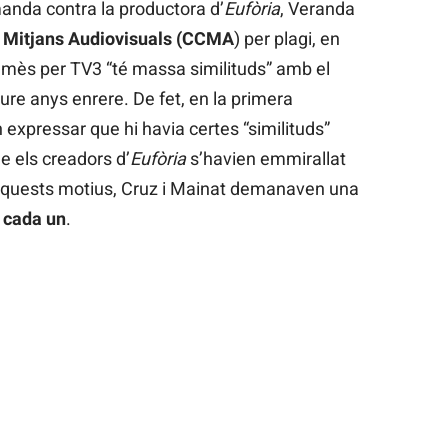
anda contra la productora d’
Eufòria
, Veranda
 Mitjans Audiovisuals (CCMA
) per plagi, en
emès per TV3 “té massa similituds” amb el
e anys enrere. De fet, en la primera
expressar que hi havia certes “similituds”
e els creadors d’
Eufòria
s’havien emmirallat
quests motius, Cruz i Mainat demanaven una
 cada un
.