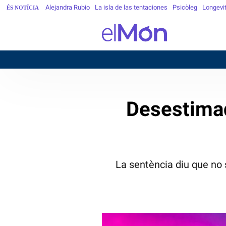
Alejandra Rubio
La isla de las tentaciones
Psicòleg
Longevi
ÉS NOTÍCIA
Desestimad
La sentència diu que no s