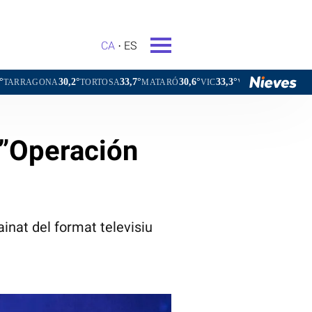
CA
ES
0,2°
33,7°
30,6°
33,3°
30,4°
TORTOSA
MATARÓ
VIC
VILAFRANCA DEL PENEDÈS
d”Operación
ainat del format televisiu