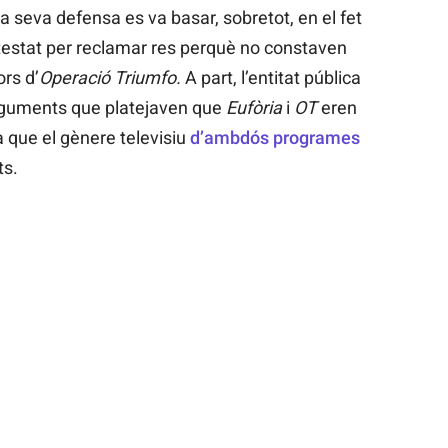
La seva defensa es va basar, sobretot, en el fet
testat per reclamar res perquè no constaven
rs d’
Operació Triumfo.
A part, l’entitat pública
arguments que platejaven que
Eufòria
i
OT
eren
a que el gènere televisiu
d’ambdós programes
ts.