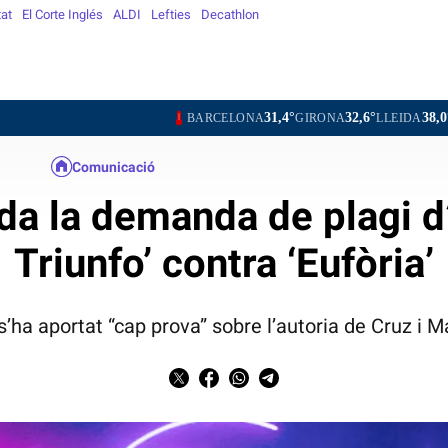
tat
El Corte Inglés
ALDI
Lefties
Decathlon
31,4°
32,6°
38,0°
3
BARCELONA
GIRONA
LLEIDA
TARRAGONA
Comunicació
a la demanda de plagi 
Triunfo’ contra ‘Eufòria’
’ha aportat “cap prova” sobre l’autoria de Cruz i M