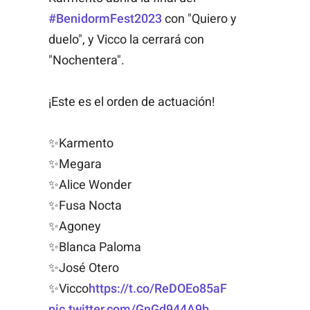
#BenidormFest2023
con "Quiero y
duelo", y Vicco la cerrará con
"Nochentera".
¡Este es el orden de actuación!
✨Karmento
✨Megara
✨Alice Wonder
✨Fusa Nocta
✨Agoney
✨Blanca Paloma
✨José Otero
✨Vicco
https://t.co/ReDOEo85aF
pic.twitter.com/GnGd944A9b