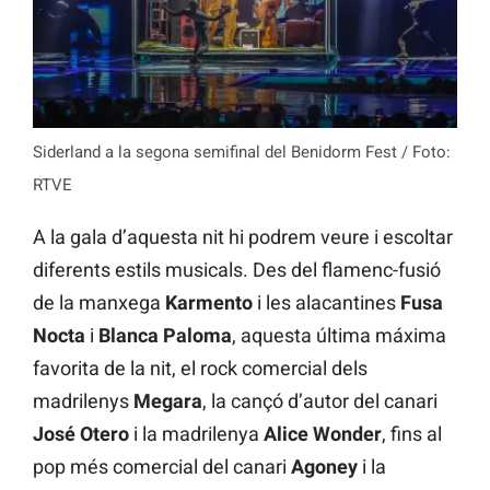
Siderland a la segona semifinal del Benidorm Fest / Foto:
RTVE
A la gala d’aquesta nit hi podrem veure i escoltar
diferents estils musicals. Des del flamenc-fusió
de la manxega
Karmento
i les alacantines
Fusa
Nocta
i
Blanca Paloma
, aquesta última máxima
favorita de la nit, el rock comercial dels
madrilenys
Megara
, la cançó d’autor del canari
José Otero
i la madrilenya
Alice Wonder
, fins al
pop més comercial del canari
Agoney
i la