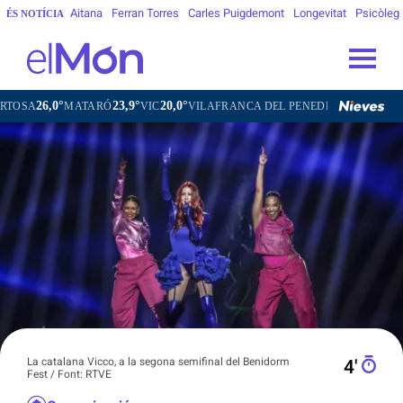
Aitana
Ferran Torres
Carles Puigdemont
Longevitat
Psicòleg
ÉS NOTÍCIA
°
23,9°
20,0°
21,2°
MATARÓ
VIC
VILAFRANCA DEL PENEDÈS
VILANOVA I LA G
La catalana Vicco, a la segona semifinal del Benidorm
4′
Fest / Font: RTVE