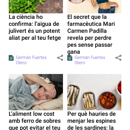
La ciència ho
El secret que la
confirma: l’aigua de
farmacèutica Mari
julivert és un potent
Carmen Padilla
aliat per al teu fetge
revela per perdre
pes sense passar
gana
Germán Fuertes
Germán Fuertes
Otero
Otero
L’aliment low cost
Per què hauries de
amb ferro de sobres
menjar les espines
que pot evitar el teu
de les sardines: la