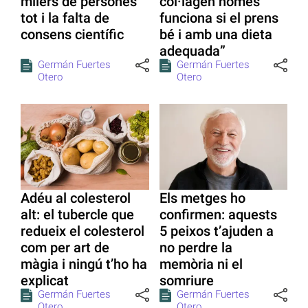
milers de persones
col·lagen només
tot i la falta de
funciona si el prens
consens científic
bé i amb una dieta
adequada”
Germán Fuertes
Germán Fuertes
Otero
Otero
Adéu al colesterol
Els metges ho
alt: el tubercle que
confirmen: aquests
redueix el colesterol
5 peixos t’ajuden a
com per art de
no perdre la
màgia i ningú t’ho ha
memòria ni el
explicat
somriure
Germán Fuertes
Germán Fuertes
Otero
Otero