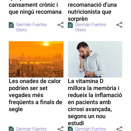
cansament crònic i
recomanació d’una
que ningú recomana
nutricionista que
sorprèn
Germán Fuertes
Germán Fuertes
Otero
Otero
Les onades de calor
La vitamina D
podrien ser set
millora la memòria i
vegades més
redueix la inflamació
freqüents a finals de
en pacients amb
segle
cirrosi avançada,
segons un nou
estudi
Germán Fuertes
Germán Fuertes