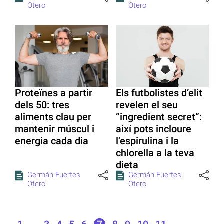
Otero
Otero
Proteïnes a partir
Els futbolistes d’elit
dels 50: tres
revelen el seu
aliments clau per
“ingredient secret”:
mantenir múscul i
així pots incloure
energia cada dia
l’espirulina i la
chlorella a la teva
dieta
Germán Fuertes
Germán Fuertes
Otero
Otero