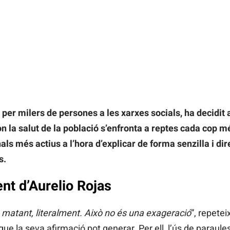
per milers de persones a les xarxes socials, ha decidit a
 on la salut de la població s’enfronta a reptes cada cop m
als més actius a l’hora d’explicar de forma senzilla i di
s.
nt d’Aurelio Rojas
 matant, literalment. Això no és una exageració
”, repetei
que la seva afirmació pot generar. Per ell, l’ús de paraule