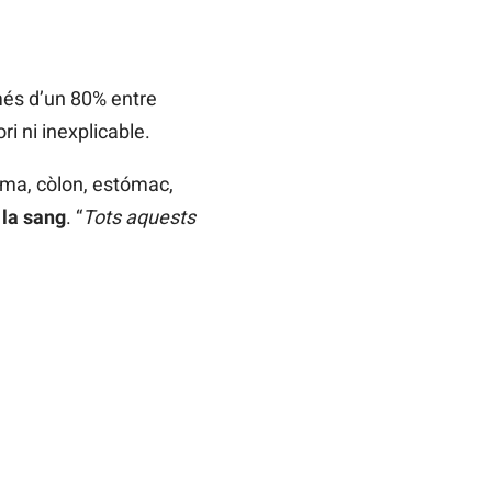
més d’un 80% entre
i ni inexplicable.
ama, còlon, estómac,
 la sang
. “
Tots aquests