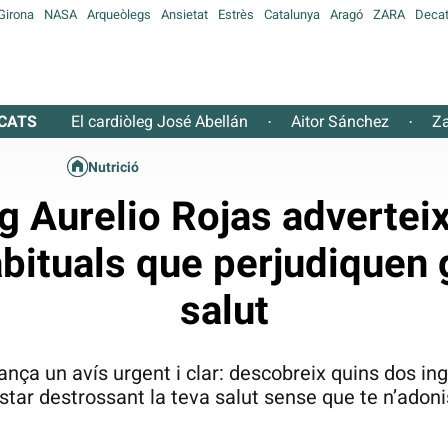
Girona
NASA
Arqueòlegs
Ansietat
Estrès
Catalunya
Aragó
ZARA
Decat
CATS
El cardiòleg José Abellán
Aitor Sánchez
Za
·
·
Nutrició
eg Aurelio Rojas advertei
bituals que perjudiquen
salut
lança un avís urgent i clar: descobreix quins dos i
star destrossant la teva salut sense que te n’adoni