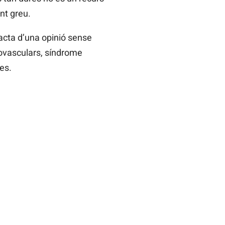
nt greu.
racta d’una opinió sense
iovasculars, síndrome
es.