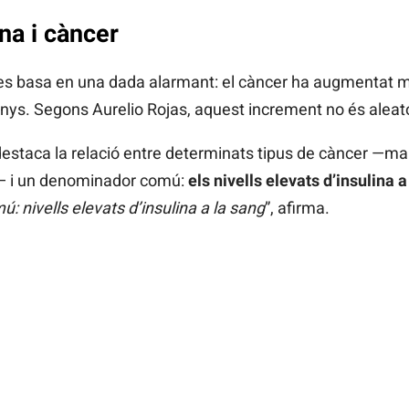
ina i càncer
a es basa en una dada alarmant: el càncer ha augmentat 
nys. Segons Aurelio Rojas, aquest increment no és aleator
g destaca la relació entre determinats tipus de càncer —m
a— i un denominador comú:
els nivells elevats d’insulina a
 nivells elevats d’insulina a la sang
”, afirma.