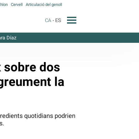
hlon
Cervell
Articulació del genoll
CA
ES
ra Díaz
x sobre dos
 greument la
ngredients quotidians podrien
s.