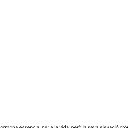
a hormona essencial per a la vida, però la seva elevació cr