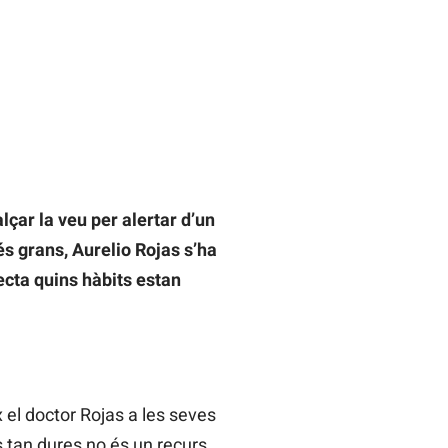
lçar la veu per alertar d’un
és grans, Aurelio Rojas s’ha
recta quins hàbits estan
x el doctor Rojas a les seves
s tan dures no és un recurs