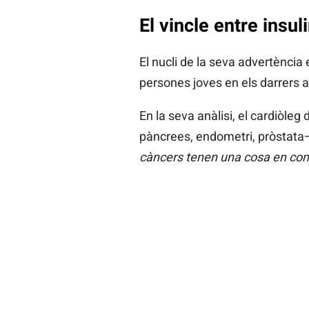
El vincle entre insul
El nucli de la seva advertènci
persones joves en els darrers a
En la seva anàlisi, el cardiòle
pàncrees, endometri, pròstat
càncers tenen una cosa en comú: