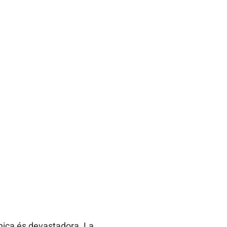
ònica és devastadora. La