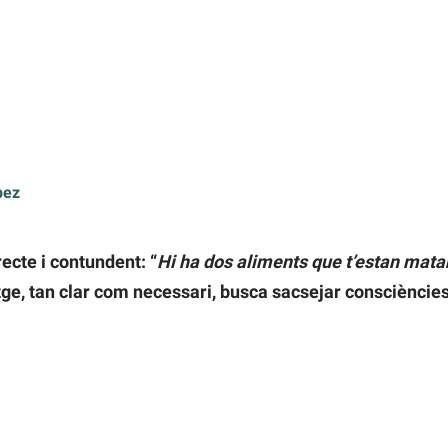
pez
recte i contundent: “
Hi ha dos aliments que t’estan matan
tge, tan clar com necessari, busca sacsejar consciències