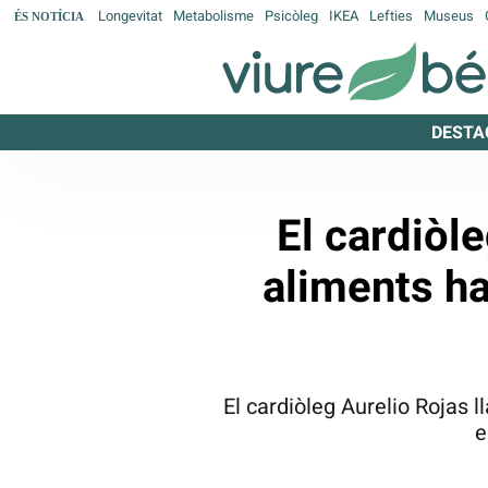
Longevitat
Metabolisme
Psicòleg
IKEA
Lefties
Museus
ÉS NOTÍCIA
DESTA
El cardiòl
aliments ha
El cardiòleg Aurelio Rojas l
e