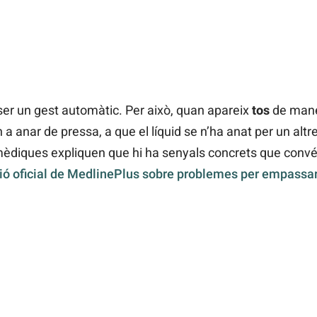
ser un gest automàtic. Per això, quan apareix
tos
de mane
a anar de pressa, a que el líquid se n’ha anat per un altr
 mèdiques expliquen que hi ha senyals concrets que convé 
ió oficial de MedlinePlus sobre problemes per empassa