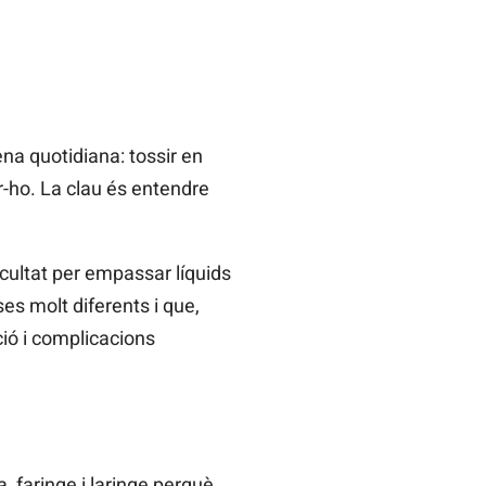
na quotidiana: tossir en
r-ho. La clau és entendre
icultat per empassar líquids
es molt diferents i que,
ió i complicacions
 faringe i laringe perquè