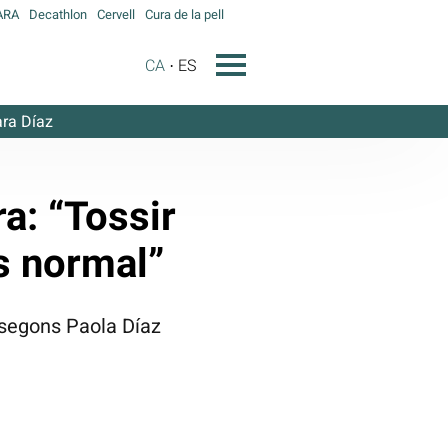
ARA
Decathlon
Cervell
Cura de la pell
CA
ES
ra Díaz
a: “Tossir
s normal”
 segons Paola Díaz