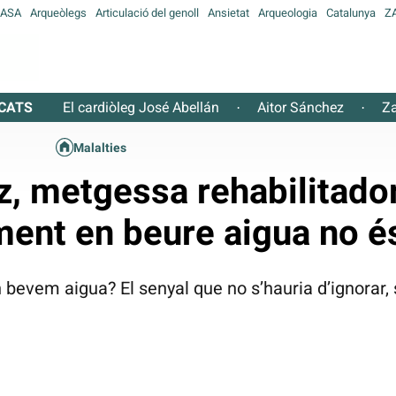
ASA
Arqueòlegs
Articulació del genoll
Ansietat
Arqueologia
Catalunya
Z
CATS
El cardiòleg José Abellán
Aitor Sánchez
Za
·
·
Malalties
z, metgessa rehabilitador
ment en beure aigua no é
n bevem aigua? El senyal que no s’hauria d’ignorar,