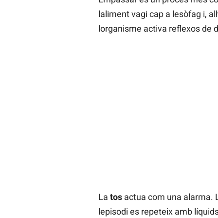
laliment vagi cap a lesòfag i, a
lorganisme activa reflexos de 
La
tos
actua com una alarma. La 
lepisodi es repeteix amb líquid