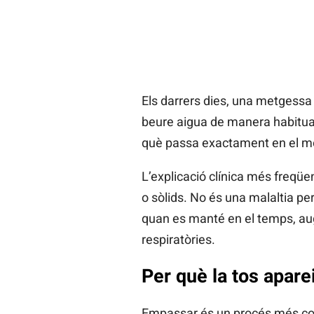
Els darrers dies, una metgessa 
beure aigua de manera habitual.
què passa exactament en el mo
L’explicació clínica més freqüe
o sòlids. No és una malaltia pe
quan es manté en el temps, aug
respiratòries.
Per què la tos apare
Empassar és un procés més comp