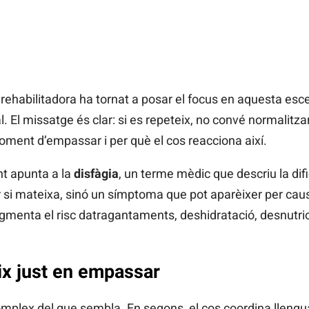
rehabilitadora ha tornat a posar el focus en aquesta esce
 El missatge és clar: si es repeteix, no convé normalitza
ment d’empassar i per què el cos reacciona així.
nt apunta a la
disfàgia
, un terme mèdic que descriu la dif
r si mateixa, sinó un símptoma que pot aparèixer per caus
menta el risc datragantaments, deshidratació, desnutric
ix just en empassar
lex del que sembla. En segons, el cos coordina llengua,