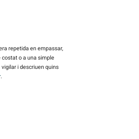
ra repetida en empassar,
e costat o a una simple
vigilar i descriuen quins
r
.