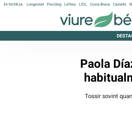
Longevitat
Psicòleg
Lefties
LIDL
Costa Brava
Castells
N
ÉS NOTÍCIA
DESTA
Paola Día
habitual
Tossir sovint qua