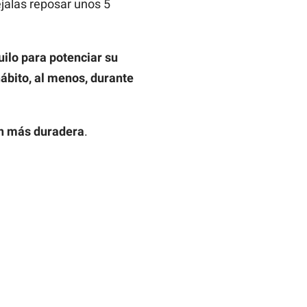
éjalas reposar unos 5
uilo para potenciar su
ábito, al menos, durante
én más duradera
.