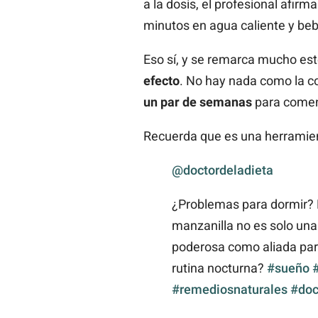
a la dosis, el profesional afirm
minutos en agua caliente y be
Eso sí, y se remarca mucho es
efecto
. No hay nada como la co
un par de semanas
para comenz
Recuerda que es una herramient
@doctordeladieta
¿Problemas para dormir? P
manzanilla no es solo una
poderosa como aliada para
rutina nocturna?
#sueño
#remediosnaturales
#doc