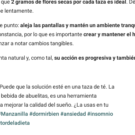
a que
2 gramos de flores secas por cada taza es ideal
. D
be lentamente.
te punto:
aleja las pantallas y mantén un ambiente tranq
nstancia, por lo que es importante
crear y mantener el h
ar a notar cambios tangibles.
a natural y, como tal,
su acción es progresiva y tambi
uede que la solución esté en una taza de té. La
 bebida de abuelitas, es una herramienta
 mejorar la calidad del sueño. ¿La usas en tu
#Manzanilla
#dormirbien
#ansiedad
#insomnio
tordeladieta