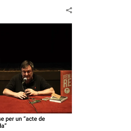
se per un “acte de
da”