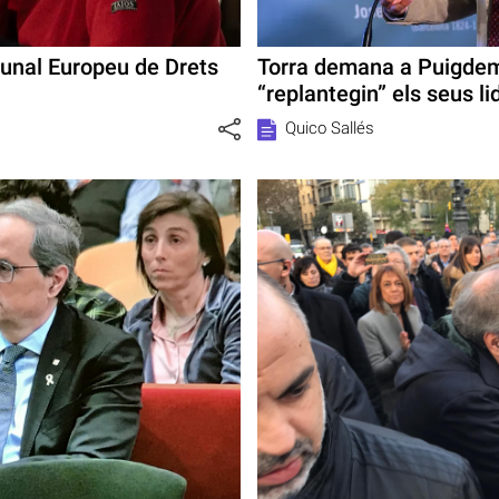
ibunal Europeu de Drets
Torra demana a Puigdem
“replantegin” els seus l
Quico Sallés