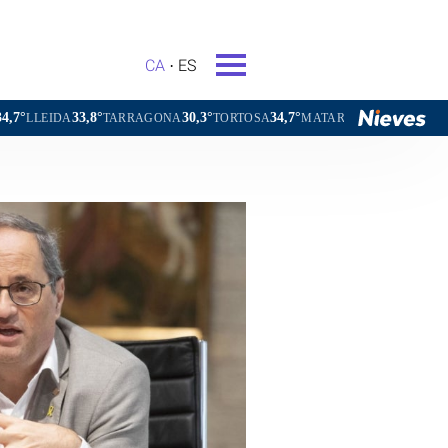
CA
ES
30,3°
34,7°
30,9°
32,3°
AGONA
TORTOSA
MATARÓ
VIC
VILAFRANCA DEL PENE