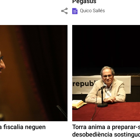
Pegasus
Quico Sallés
la fiscalia neguen
Torra anima a preparar-
desobediència sostingu