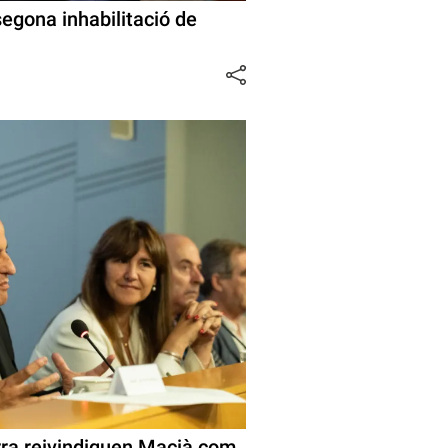
segona inhabilitació de
rra reivindiquen Macià com