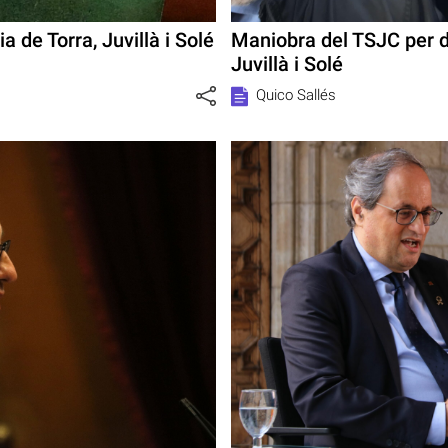
a de Torra, Juvillà i Solé
Maniobra del TSJC per di
Juvillà i Solé
Quico Sallés