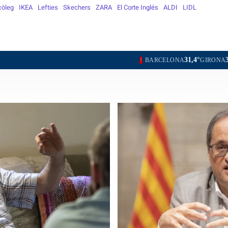
còleg
IKEA
Lefties
Skechers
ZARA
El Corte Inglés
ALDI
LIDL
31,4°
34,7°
33,8°
BARCELONA
GIRONA
LLEIDA
TARR