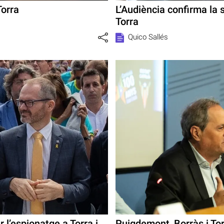
Torra
L’Audiència confirma la 
Torra
Quico Sallés
 l’espionatge a Torra i
Puigdemont, Borràs i To