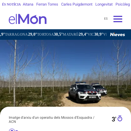
Aitana
Ferran Torres
Carles Puigdemont
Longevitat
Psicòleg
ÉS NOTÍCIA
ES
29,0°
30,5°
29,4°
30,9°
ONA
TORTOSA
MATARÓ
VIC
VILAFRANCA DEL PENEDÈS
Imatge d'arxiu d'un operatiu dels Mossos d'Esquadra /
3′
ACN