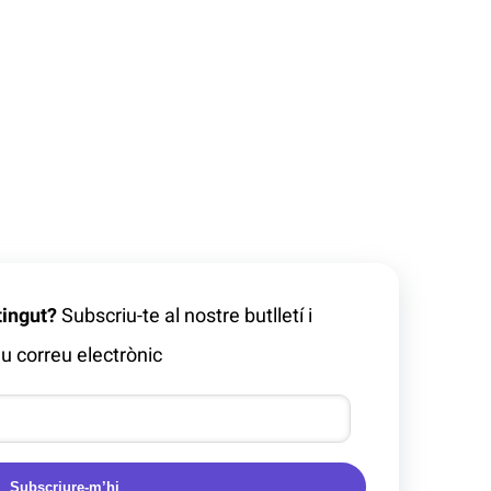
tingut?
Subscriu-te al nostre butlletí i
u correu electrònic
Subscriure-m’hi