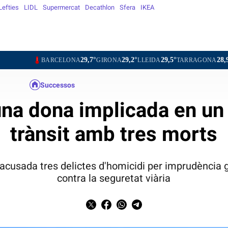
Lefties
LIDL
Supermercat
Decathlon
Sfera
IKEA
29,7°
29,2°
29,5°
28,9°
29,6
ARCELONA
GIRONA
LLEIDA
TARRAGONA
TORTOSA
Successos
na dona implicada en un
trànsit amb tres morts
'acusada tres delictes d'homicidi per imprudència gr
contra la seguretat viària