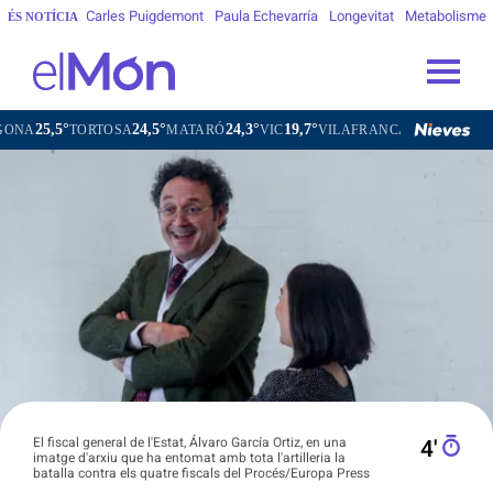
Carles Puigdemont
Paula Echevarría
Longevitat
Metabolisme
ÉS NOTÍCIA
5°
24,5°
24,3°
19,7°
21,0°
TORTOSA
MATARÓ
VIC
VILAFRANCA DEL PENEDÈS
V
El fiscal general de l'Estat, Álvaro García Ortiz, en una
4′
imatge d'arxiu que ha entomat amb tota l'artilleria la
batalla contra els quatre fiscals del Procés/Europa Press