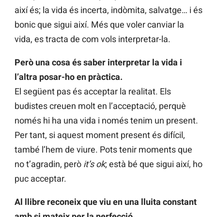
així és; la vida és incerta, indòmita, salvatge… i és
bonic que sigui així. Més que voler canviar la
vida, es tracta de com vols interpretar-la.
Però una cosa és saber interpretar la vida i
l’altra posar-ho en pràctica.
El següent pas és acceptar la realitat. Els
budistes creuen molt en l’acceptació, perquè
només hi ha una vida i només tenim un present.
Per tant, si aquest moment present és difícil,
també l’hem de viure. Pots tenir moments que
no t’agradin, però
it’s ok
; està bé que sigui així, ho
puc acceptar.
Al llibre reconeix que viu en una lluita constant
amb si mateix per la perfecció.