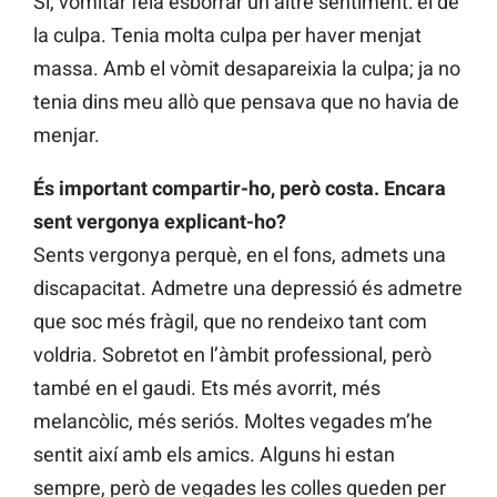
Sí, vomitar feia esborrar un altre sentiment: el de
la culpa. Tenia molta culpa per haver menjat
massa. Amb el vòmit desapareixia la culpa; ja no
tenia dins meu allò que pensava que no havia de
menjar.
És important compartir-ho, però costa. Encara
sent vergonya explicant-ho?
Sents vergonya perquè, en el fons, admets una
discapacitat. Admetre una depressió és admetre
que soc més fràgil, que no rendeixo tant com
voldria. Sobretot en l’àmbit professional, però
també en el gaudi. Ets més avorrit, més
melancòlic, més seriós. Moltes vegades m’he
sentit així amb els amics. Alguns hi estan
sempre, però de vegades les colles queden per