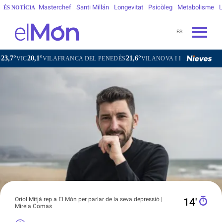
Masterchef
Santi Millán
Longevitat
Psicòleg
Metabolisme
L
ÉS NOTÍCIA
ES
21,6°
24,2°
VILAFRANCA DEL PENEDÈS
VILANOVA I LA GELTRÚ
LA SEU D'UR
Oriol Mitjà rep a El Món per parlar de la seva depressió |
14′
Mireia Comas