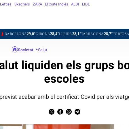
Lefties
Skechers
ZARA
El Corte Inglés
ALDI
LIDL
29,0°
28,4°
28,1°
28,7°
28,8°
2
GIRONA
LLEIDA
TARRAGONA
TORTOSA
MATARÓ
Societat
Salut
alut liquiden els grups b
escoles
previst acabar amb el certificat Covid per als viatg