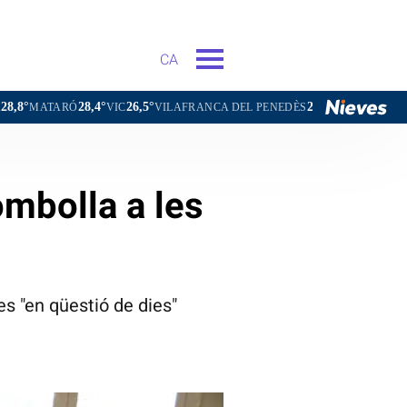
CA
8,4°
26,5°
25,7°
27,7°
VIC
VILAFRANCA DEL PENEDÈS
VILANOVA I LA GELTRÚ
ombolla a les
es "en qüestió de dies"