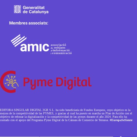
Membres associats:
EDITORA SINGULAR DIGITAL 2GR S.L. ha sido beneficiaria de Fondos Europeos, cuyo objetivo es la
mejora de la competitividad de las PYMES, y gracias al cual ha puesto en marcha un Plan de Acción con el
objetivo de reforzar la digitalización y la competitividad de las pymes durante el año 2024. Para ello ha
contado con el apoyo del Programa Pyme Digital de la Cámara de Comercio de Terrassa.
#EuropaSeSiente