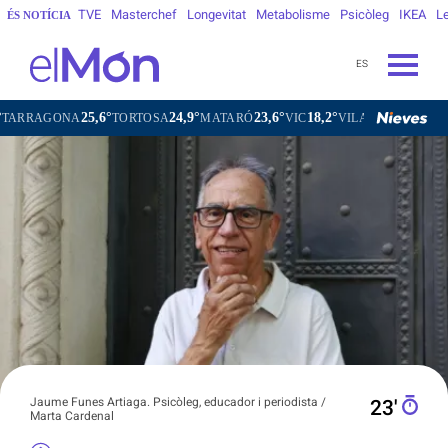
TVE
Masterchef
Longevitat
Metabolisme
Psicòleg
IKEA
Le
ÉS NOTÍCIA
ES
,6°
24,9°
23,6°
18,2°
21,6°
TORTOSA
MATARÓ
VIC
VILAFRANCA DEL PENEDÈS
Jaume Funes Artiaga. Psicòleg, educador i periodista /
23′
Marta Cardenal