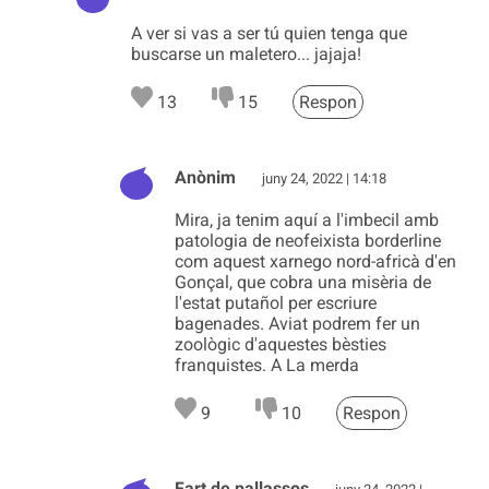
A ver si vas a ser tú quien tenga que
buscarse un maletero... jajaja!
13
15
Respon
Anònim
juny 24, 2022 | 14:18
Mira, ja tenim aquí a l'imbecil amb
patologia de neofeixista borderline
com aquest xarnego nord-africà d'en
Gonçal, que cobra una misèria de
l'estat putañol per escriure
bagenades. Aviat podrem fer un
zoològic d'aquestes bèsties
franquistes. A La merda
9
10
Respon
Fart de pallassos