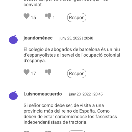
convidat.
15
1
Respon
joandoménec
juny 23, 2022 | 20:40
El colegio de abogados de barcelona és un niu
d'espanyolistes al servei de l'ocupació colonial
d'espanya.
17
Respon
Luisnomeacuerdo
juny 23, 2022 | 20:45
Si señor como debe ser, de visita a una
provincia más del reino de España. Como
deben de estar carcomiendose los fascistass
independentistass de tractoria.