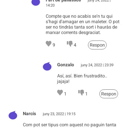
juny 24, 2022 |
14:20
Compte que no acabis se'n tu qui
s'hagi d'amagar en un maleter. O pot
ser no tindràs tanta sort i hauràs de
marxar corrents desgraciat.
9
4
Respon
Gonzalo
juny 24, 2022 | 23:39
Así, así. Bien frustradito..
jajaja!
1
1
Respon
Narcís
juny 23, 2022 | 19:15
Com pot ser tipus com aquest no paguin tanta