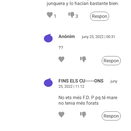
junquera y lo hacían bastante bien.
1
3
Respon
Anònim
juny 25, 2022 | 00:31
??
Respon
FINS ELS CU-----ONS
juny
25, 2022 | 11:12
No ets més F.D. P pq té mare
no tenia més forats
Respon