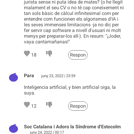
jurista sense ni puta idea de mates? (o he llegit
malament el seu CV o no té cap coneixement ni
tan sols bàsic de càlcul infinitesimal com per
entendre com funcionen els algorismes d'IA i
les seves immenses limitacions -ja no dic per
fer servir cap software a nivell d'usuari ni molt
menys per preparar-los ell-). En resum: "¡Joder,
vaya cantamañanas!"
18
Respon
Para
juny 23, 2022 | 23:59
Inteligencia artificial, y bien artificial oiga, la
suya.
12
Respon
Soc Catalana i Adoro la Síndrome d'Estocolm
juny 24, 2022 | 00:17