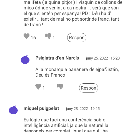
malifeta ( a quina pitjor ) i visquin de collons de
mico àdhuc venint a ca nostra . . serà que són
el que s' entén per espanya! PD : Déu ha d'
existir .. tant de mal no pot sortir de franc, tant
de franc !
16
1
Respon
Psiqiatra d'en Narcís
juny 25, 2022 | 15:20
A la monarquia bananera de ejpaÑistán,
Déu és Franco
1
Respon
miquel puigpelat
juny 23, 2022 | 19:25
És lògic que faci una conferència sobre
intel·ligència artificial, ja que la natural la
desconeix per complet. Igual que qui l'ha