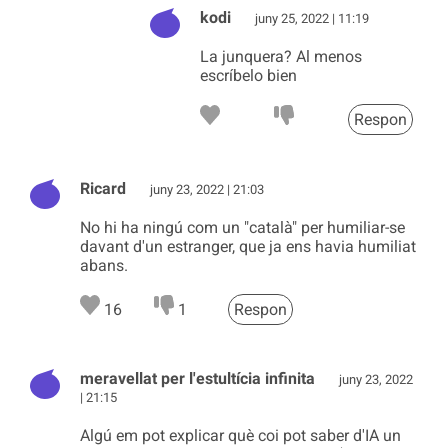
kodi
juny 25, 2022 | 11:19
La junquera? Al menos
escríbelo bien
Respon
Ricard
juny 23, 2022 | 21:03
No hi ha ningú com un "català" per humiliar-se
davant d'un estranger, que ja ens havia humiliat
abans.
16
1
Respon
meravellat per l'estultícia infinita
juny 23, 2022
| 21:15
Algú em pot explicar què coi pot saber d'IA un