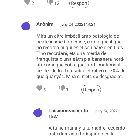
2
12
Respon
Anònim
juny 24, 2022 | 14:24
Mira un altre imbécil amb patologia de
neofeixisme borderline, com aquest que
no recorda ni qui és el seu pare d'en Luis.
T'ho recordaré, ets una merda de
franquista d'una sàtrapia bananera nord-
africana que cobra pic, tard i malament
per fer de troll i a sobre et roben el 70% del
que guanyés. Mira si n'ets de desgraciat.
9
1
Respon
Luisnomeacuerdo
juny 24, 2022 |
15:37
A tu hermana y a tu madre recuerdo
haberlas visto trabajando en la