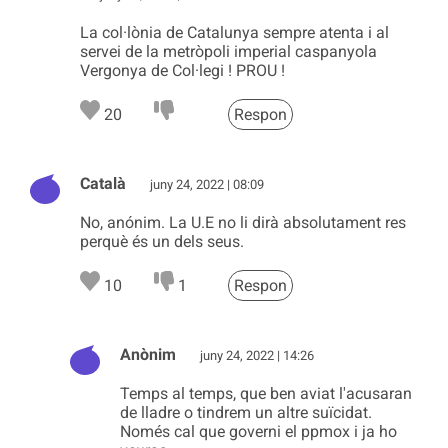
La col·lònia de Catalunya sempre atenta i al
servei de la metròpoli imperial caspanyola
Vergonya de Col·legi ! PROU !
20
Respon
Català
juny 24, 2022 | 08:09
No, anónim. La U.E no li dirà absolutament res
perquè és un dels seus.
10
1
Respon
Anònim
juny 24, 2022 | 14:26
Temps al temps, que ben aviat l'acusaran
de lladre o tindrem un altre suïcidat.
Només cal que governi el ppmox i ja ho