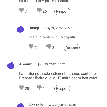
su integridad y profesionalidad.
7
26
Respon
Josep
juny 24, 2022 | 20:27
ves a lamerle el culo capullo
7
2
Respon
Anònim
juny 23, 2022 | 18:28
La màfia putañola extenent els seus contactes.
Prepara't lladre que la UE anirà per tu ben aviat.
28
4
Respon
Gonzalo
juny 23, 2022 | 19:48