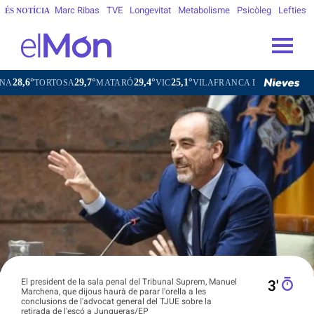
Marc Ribas
TVE
Longevitat
Metabolisme
Psicòleg
Lefties
ÉS NOTÍCIA
29,7°
29,4°
25,1°
27,7°
A
MATARÓ
VIC
VILAFRANCA DEL PENEDÈS
VILANOVA I
El president de la sala penal del Tribunal Suprem, Manuel
3′
Marchena, que dijous haurà de parar l'orella a les
conclusions de l'advocat general del TJUE sobre la
retirada de l'escó a Junqueras/EP