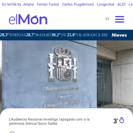
Aitana
Ferran Torres
Carles Puigdemont
Longevitat
ALDI
Le
ÉS NOTÍCIA
ES
28,7°
30,2°
25,0°
27,3°
RTOSA
MATARÓ
VIC
VILAFRANCA DEL PENEDÈS
VILAN
L'Audiència Nacional investiga l'apagada com a la
3′
península Ibèrica/Quico Sallés