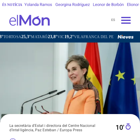
Yolanda Ramos
Georgina Rodríguez
Leonor de Borbón
Elionor
ÉS NOTÍCIA
ES
3°
23,8°
19,2°
21,4°
MATARÓ
VIC
VILAFRANCA DEL PENEDÈS
VILANOVA I LA 
La secretària d'Estat i directora del Centre Nacional
10′
d'Intel·ligència, Paz Esteban / Europa Press