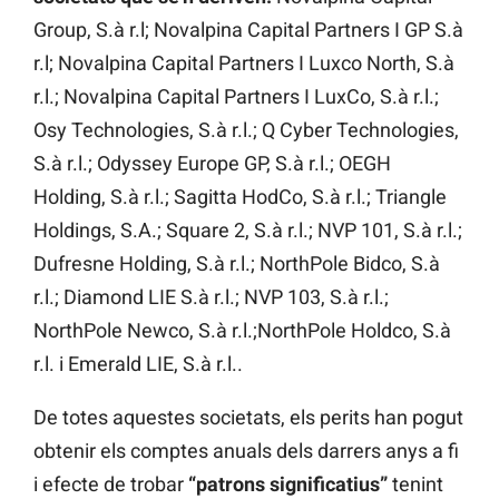
Group, S.à r.l; Novalpina Capital Partners I GP S.à
r.l; Novalpina Capital Partners I Luxco North, S.à
r.l.; Novalpina Capital Partners I LuxCo, S.à r.l.;
Osy Technologies, S.à r.l.; Q Cyber Technologies,
S.à r.l.; Odyssey Europe GP, S.à r.l.; OEGH
Holding, S.à r.l.; Sagitta HodCo, S.à r.l.; Triangle
Holdings, S.A.; Square 2, S.à r.l.; NVP 101, S.à r.l.;
Dufresne Holding, S.à r.l.; NorthPole Bidco, S.à
r.l.; Diamond LIE S.à r.l.; NVP 103, S.à r.l.;
NorthPole Newco, S.à r.l.;NorthPole Holdco, S.à
r.l. i Emerald LIE, S.à r.l..
De totes aquestes societats, els perits han pogut
obtenir els comptes anuals dels darrers anys a fi
i efecte de trobar
“patrons significatius”
tenint