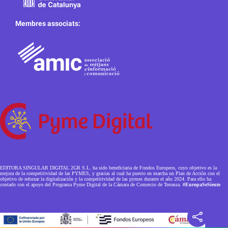
Membres associats:
EDITORA SINGULAR DIGITAL 2GR S.L. ha sido beneficiaria de Fondos Europeos, cuyo objetivo es la
mejora de la competitividad de las PYMES, y gracias al cual ha puesto en marcha un Plan de Acción con el
objetivo de reforzar la digitalización y la competitividad de las pymes durante el año 2024. Para ello ha
contado con el apoyo del Programa Pyme Digital de la Cámara de Comercio de Terrassa.
#EuropaSeSiente