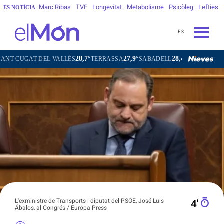
Marc Ribas
TVE
Longevitat
Metabolisme
Psicòleg
Lefties
ÉS NOTÍCIA
ES
28,7°
27,9°
28,4°
28,9°
AT DEL VALLÈS
TERRASSA
SABADELL
GRANOLLERS
L'exministre de Transports i diputat del PSOE, José Luis
4′
Ábalos, al Congrés / Europa Press