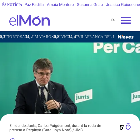
Paz Padilla
Amaia Montero
Susanna Griso
Jessica Goicoech
ÉS NOTÍCIA
ES
34,2°
30,8°
34,4°
30,7°
OSA
MATARÓ
VIC
VILAFRANCA DEL PENEDÈS
VILANOVA
El líder de Junts, Carles Puigdemont, durant la roda de
5′
premsa a Perpinyà (Catalunya Nord) / JMB