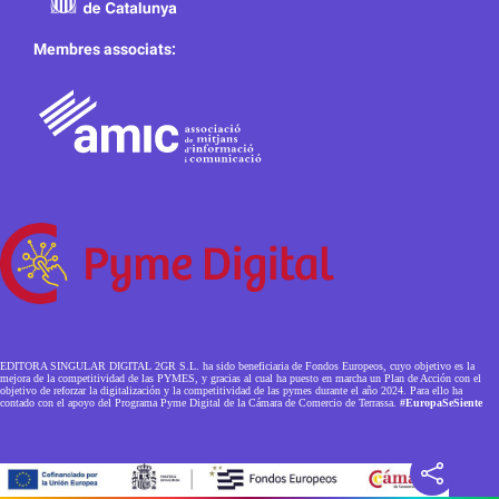
Membres associats:
EDITORA SINGULAR DIGITAL 2GR S.L. ha sido beneficiaria de Fondos Europeos, cuyo objetivo es la
mejora de la competitividad de las PYMES, y gracias al cual ha puesto en marcha un Plan de Acción con el
objetivo de reforzar la digitalización y la competitividad de las pymes durante el año 2024. Para ello ha
contado con el apoyo del Programa Pyme Digital de la Cámara de Comercio de Terrassa.
#EuropaSeSiente