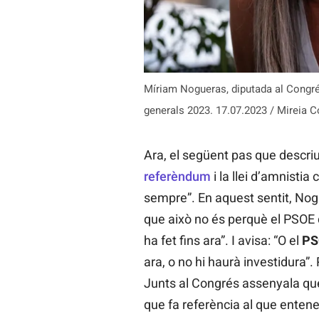
Míriam Nogueras, diputada al Congrés
generals 2023. 17.07.2023 / Mireia 
Ara, el següent pas que descri
referèndum
i la llei d’amnistia
sempre”. En aquest sentit, Nog
que això no és perquè el PSOE 
ha fet fins ara”. I avisa: “O el
PS
ara, o no hi haurà investidura”. 
Junts al Congrés assenyala que 
que fa referència al que enten