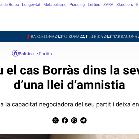
or de Borbó
Longevitat
Metabolisme
Psicòleg
Lefties
ZARA
Skechers
E
24,3°
22,1°
24,2°
25,8°
25,
BARCELONA
GIRONA
LLEIDA
TARRAGONA
TORTOSA
Política
Partits
u el cas Borràs dins la 
d’una llei d’amnistia
 la capacitat negociadora del seu partit i deixa e