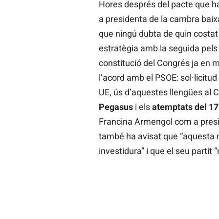
Hores després del pacte que ha f
a presidenta de la cambra baixa
que ningú dubta de quin costat 
estratègia amb la seguida pels 
constitució del Congrés ja en m
l’acord amb el PSOE: sol·licitud d
UE, ús d’aquestes llengües al C
Pegasus
i els
atemptats del 1
Francina Armengol com a presid
també ha avisat que “aquesta 
investidura” i que el seu partit 