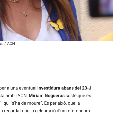
ràs / ACN
 per a una eventual
investidura abans del 23-J
ista amb l’ACN,
Míriam Nogueras
sosté que és
 i qui “s’ha de moure”. És per això, que la
ha recordat que la celebració d’un referèndum