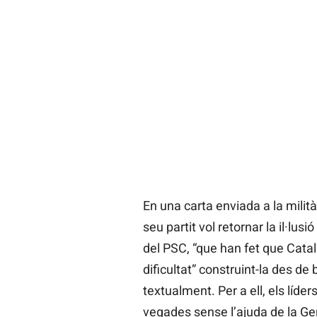
En una carta enviada a la milit
seu partit vol retornar la il·lus
del PSC, “que han fet que Ca
dificultat” construint-la des de 
textualment. Per a ell, els líde
vegades sense l’ajuda de la Ge