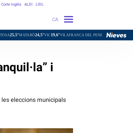
l Corte Inglés
ALDI
LIDL
CA
24,5°
19,6°
21,6°
TARÓ
VIC
VILAFRANCA DEL PENEDÈS
VILANOVA I LA GELT
nquil·la” i
 a les eleccions municipals