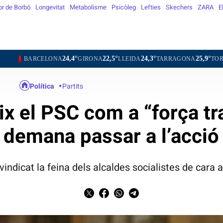
or de Borbó
Longevitat
Metabolisme
Psicòleg
Lefties
Skechers
ZARA
E
24,4°
22,5°
24,3°
25,9°
25,5°
ELONA
GIRONA
LLEIDA
TARRAGONA
TORTOSA
MA
Política
Partits
eix el PSC com a “força tra
demana passar a l’acció
ivindicat la feina dels alcaldes socialistes de cara