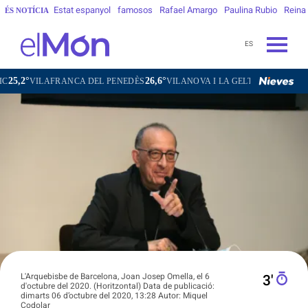
Estat espanyol
famosos
Rafael Amargo
Paulina Rubio
Reina
ÉS NOTÍCIA
ES
26,6°
28,1°
FRANCA DEL PENEDÈS
VILANOVA I LA GELTRÚ
LA SEU D'URGELL
L'Arquebisbe de Barcelona, Joan Josep Omella, el 6
3′
d'octubre del 2020. (Horitzontal) Data de publicació:
dimarts 06 d’octubre del 2020, 13:28 Autor: Miquel
Codolar