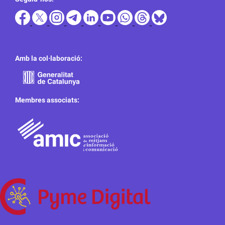
Amb la col·laboració:
Membres associats: