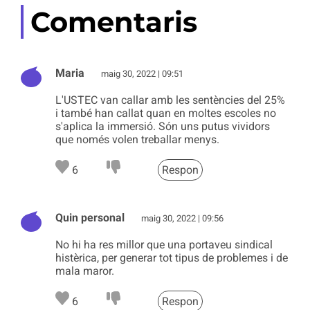
Comentaris
Maria
maig 30, 2022 | 09:51
L'USTEC van callar amb les sentències del 25%
i també han callat quan en moltes escoles no
s'aplica la immersió. Són uns putus vividors
que només volen treballar menys.
6
Respon
Quin personal
maig 30, 2022 | 09:56
No hi ha res millor que una portaveu sindical
histèrica, per generar tot tipus de problemes i de
mala maror.
6
Respon