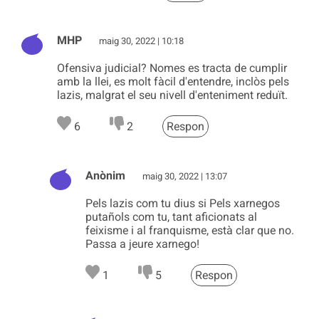
MHP
maig 30, 2022 | 10:18
Ofensiva judicial? Nomes es tracta de cumplir
amb la llei, es molt fàcil d'entendre, inclòs pels
lazis, malgrat el seu nivell d'enteniment reduït.
6
2
Respon
Anònim
maig 30, 2022 | 13:07
Pels lazis com tu dius si Pels xarnegos
putañols com tu, tant aficionats al
feixisme i al franquisme, està clar que no.
Passa a jeure xarnego!
1
5
Respon