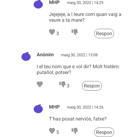
MHP
maig 30, 2022 | 14:25
Jejejeje, a l leure com quan vaig a
veure a ta mare?
3
Respon
Anònim
maig 30, 2022 | 13:08
I el teu nom que e vol dir? Molt histèric
putañol, potser?
3
Respon
MHP
maig 30, 2022 | 14:26
T'has posat nerviòs, fatxe?
5
Respon