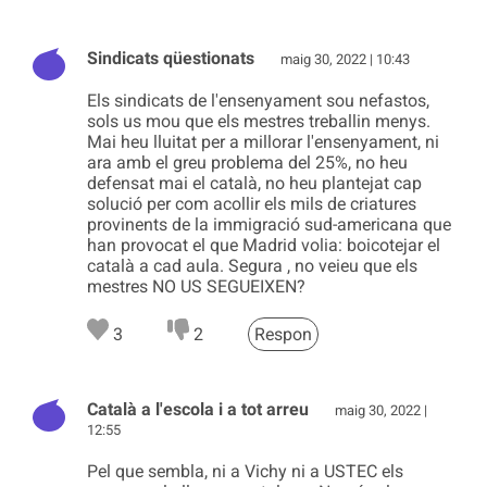
Sindicats qüestionats
maig 30, 2022 | 10:43
Els sindicats de l'ensenyament sou nefastos,
sols us mou que els mestres treballin menys.
Mai heu lluitat per a millorar l'ensenyament, ni
ara amb el greu problema del 25%, no heu
defensat mai el català, no heu plantejat cap
solució per com acollir els mils de criatures
provinents de la immigració sud-americana que
han provocat el que Madrid volia: boicotejar el
català a cad aula. Segura , no veieu que els
mestres NO US SEGUEIXEN?
3
2
Respon
Català a l'escola i a tot arreu
maig 30, 2022 |
12:55
Pel que sembla, ni a Vichy ni a USTEC els