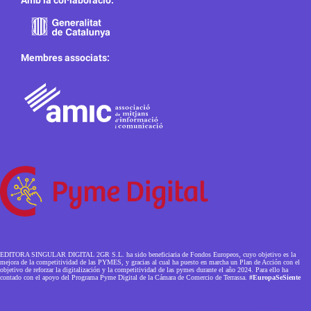
Amb la col·laboració:
Membres associats:
EDITORA SINGULAR DIGITAL 2GR S.L. ha sido beneficiaria de Fondos Europeos, cuyo objetivo es la
mejora de la competitividad de las PYMES, y gracias al cual ha puesto en marcha un Plan de Acción con el
objetivo de reforzar la digitalización y la competitividad de las pymes durante el año 2024. Para ello ha
contado con el apoyo del Programa Pyme Digital de la Cámara de Comercio de Terrassa.
#EuropaSeSiente