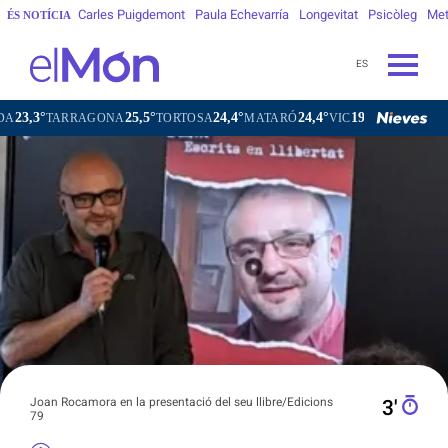
Carles Puigdemont
Paula Echevarría
Longevitat
Psicòleg
Met
ÉS NOTÍCIA
ES
25,5°
24,4°
24,4°
19,0°
TARRAGONA
TORTOSA
MATARÓ
VIC
VILAFRANCA DEL
Joan Rocamora en la presentació del seu llibre/Edicions
3′
79