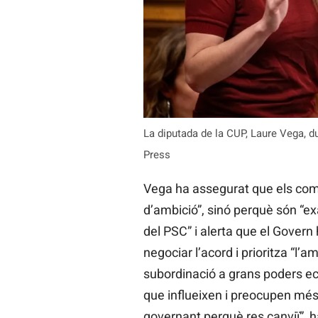
La diputada de la CUP, Laure Vega, d
Press
Vega ha assegurat que els com
d’ambició”, sinó perquè són “e
del PSC” i alerta que el Govern 
negociar l’acord i prioritza “l’a
subordinació a grans poders e
que influeixen i preocupen més
governant perquè res canviï”, h