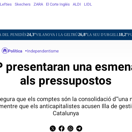
Lefties
Skechers
ZARA
El Corte Inglés
ALDI
LIDL
24,3°
26,8°
18,2°
13,9
S
VILANOVA I LA GELTRÚ
LA SEU D'URGELL
PUIGCERDÀ
Política
Independentisme
P presentaran una esmena 
als pressupostos
segura que els comptes són la consolidació d'"una
entre que els anticapitalistes acusen Illa de gest
Catalunya