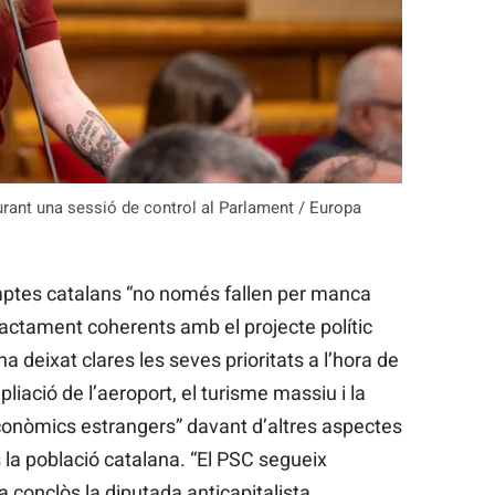
urant una sessió de control al Parlament / Europa
ptes catalans “no només fallen per manca
xactament coherents amb el projecte polític
ha deixat clares les seves prioritats a l’hora de
mpliació de l’aeroport, el turisme massiu i la
conòmics estrangers” davant d’altres aspectes
 la població catalana. “El PSC segueix
a conclòs la diputada anticapitalista.