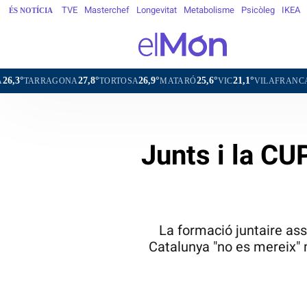
TVE
Masterchef
Longevitat
Metabolisme
Psicòleg
IKEA
ÉS NOTÍCIA
27,8°
26,9°
25,6°
21,1°
ONA
TORTOSA
MATARÓ
VIC
VILAFRANCA DEL PENEDÈ
Junts i la CU
La formació juntaire as
Catalunya "no es mereix" m