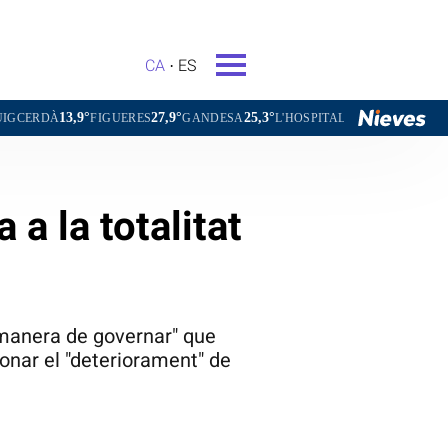
CA
ES
°
27,9°
25,3°
26,9°
FIGUERES
GANDESA
L'HOSPITALET DE LLOBREGAT
SANT C
a la totalitat
 manera de governar" que
ionar el "deteriorament" de