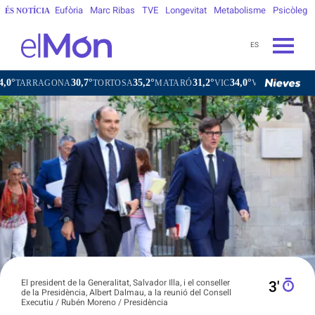
Eufòria
Marc Ribas
TVE
Longevitat
Metabolisme
Psicòleg
ÉS NOTÍCIA
ES
30,7°
35,2°
31,2°
34,0°
RRAGONA
TORTOSA
MATARÓ
VIC
VILAFRANCA DEL PEN
El president de la Generalitat, Salvador Illa, i el conseller
3′
de la Presidència, Albert Dalmau, a la reunió del Consell
Executiu / Rubén Moreno / Presidència