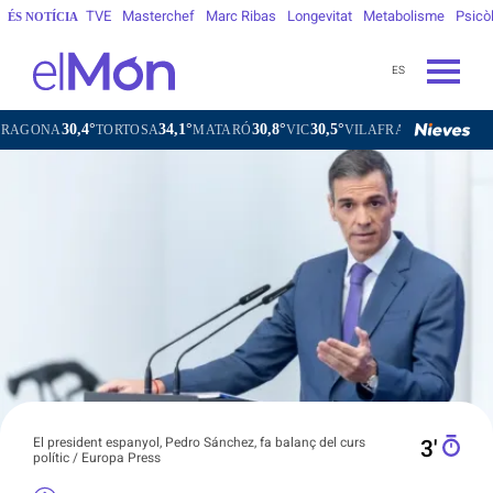
TVE
Masterchef
Marc Ribas
Longevitat
Metabolisme
Psicò
ÉS NOTÍCIA
ES
,4°
34,1°
30,8°
30,5°
31,3°
TORTOSA
MATARÓ
VIC
VILAFRANCA DEL PENEDÈS
V
El president espanyol, Pedro Sánchez, fa balanç del curs
3′
polític / Europa Press