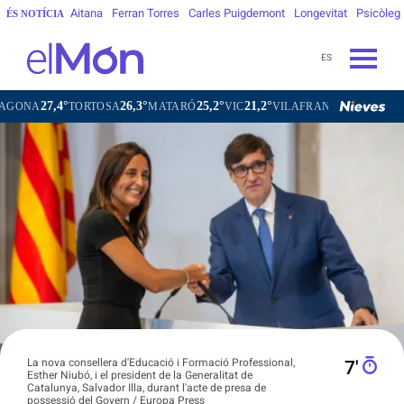
Aitana
Ferran Torres
Carles Puigdemont
Longevitat
Psicòleg
ÉS NOTÍCIA
ES
°
26,3°
25,2°
21,2°
23,3°
TORTOSA
MATARÓ
VIC
VILAFRANCA DEL PENEDÈS
VIL
La nova consellera d'Educació i Formació Professional,
7′
Esther Niubó, i el president de la Generalitat de
Catalunya, Salvador Illa, durant l'acte de presa de
possessió del Govern / Europa Press