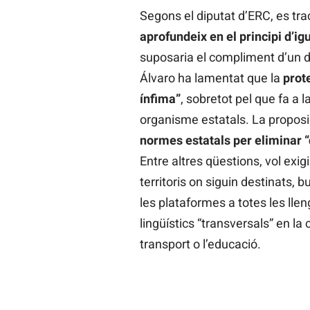
Segons el diputat d’ERC, es tr
aprofundeix en el principi d’ig
suposaria el compliment d’un 
Álvaro ha lamentat que la
prot
ínfima”
, sobretot pel que fa a l
organisme estatals. La proposic
normes estatals per eliminar 
Entre altres qüestions, vol exig
territoris on siguin destinats,
les plataformes a totes les llen
lingüístics “transversals” en la
transport o l’educació.