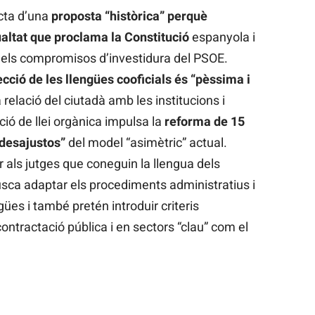
acta d’una
proposta “històrica” perquè
ualtat que proclama la Constitució
espanyola i
dels compromisos d’investidura del PSOE.
ecció de les llengües cooficials és “pèssima i
a relació del ciutadà amb les institucions i
ió de llei orgànica impulsa la
reforma de 15
“desajustos”
del model “asimètric” actual.
ir als jutges que coneguin la llengua dels
 busca adaptar els procediments administratius i
gües i també pretén introduir criteris
 contractació pública i en sectors “clau” com el