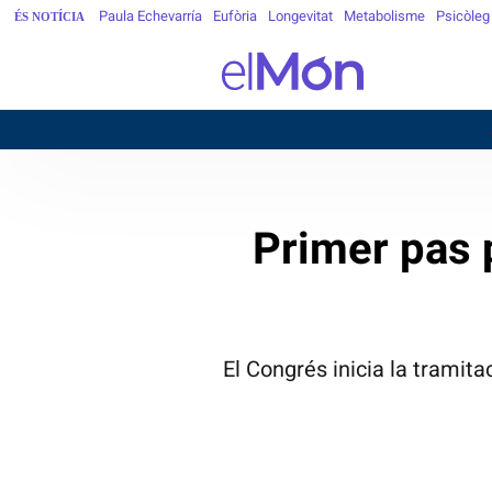
Paula Echevarría
Eufòria
Longevitat
Metabolisme
Psicòleg
ÉS NOTÍCIA
30
BARCELONA
Primer pas p
El Congrés inicia la tramita