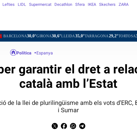
Lefties
LIDL
Supermercat
Decathlon
Sfera
IKEA
Skechers
ZARA
,0°
30,6°
35,0°
29,2°
31,2°
29,
GIRONA
LLEIDA
TARRAGONA
TORTOSA
MATARÓ
Política
Espanya
er garantir el dret a rel
català amb l’Estat
ció de la llei de plurilingüisme amb els vots d’ERC, 
i Sumar