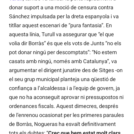
donar suport a una moció de censura contra
Sánchez impulsada per la dreta espanyola i va
titllar aquest escenari de “pura fantasia”. En
aquesta línia, Turull va assegurar que “el que
volia dir Borràs” és que els vots de Junts “no els
pot donar ningú per descomptats”: “No estem
casats amb ningú, només amb Catalunya”, va
argumentar el dirigent junatire des de Sitges -on
el seu grup municipal planteja una qüestió de
confiança a l’alcaldessa i a l’equip de govern, ja
que no ha aconseguit aprovar ni pressupostos ni
ordenances fiscals. Aquest dimecres, després
de l’enrenou ocasionat per les primeres paraules
de Borràs, Nogueras ha esvaït definitivament
tots els dubtes: “
Crec que hem estat molt clars.