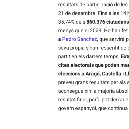
resultats de participació de l
21 de desembre. Fins a les 14 
35,74% dels
860.376 ciutadans
menys que el 2023. Ho han fet
a
Pedro Sánchez
, que servirà p
seva pròpia s’han ressentit del
partit en els darrers temps.
Ext
cites electorals que
poden marc
eleccions a Aragó, Castella i L
preveu grans resultats per als 
aconsegueixin la majoria absolu
resultat final, però, pot deixar 
govern espanyol, que continua p