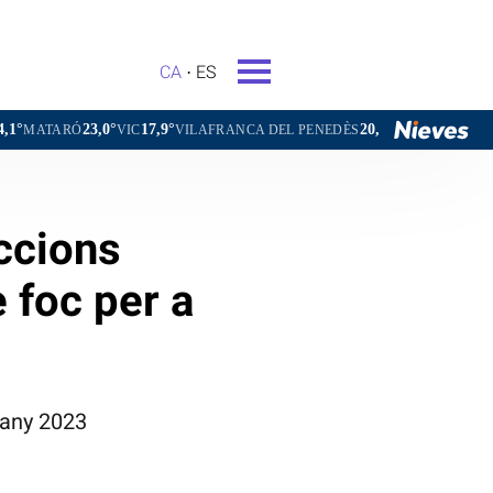
CA
ES
,0°
17,9°
20,9°
23,7°
VIC
VILAFRANCA DEL PENEDÈS
VILANOVA I LA GELTRÚ
eccions
 foc per a
'any 2023