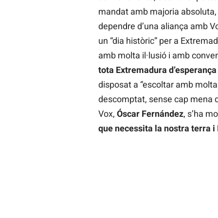
mandat amb majoria absoluta, f
dependre d’una aliança amb Vox
un “dia històric” per a Extremadu
amb molta il·lusió i amb conve
tota Extremadura d’esperança i
disposat a “escoltar amb molta a
descomptat, sense cap mena de 
Vox,
Óscar Fernández
, s’ha m
que necessita la nostra terra 