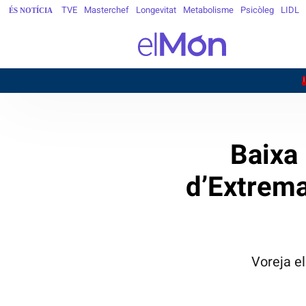
TVE
Masterchef
Longevitat
Metabolisme
Psicòleg
LIDL
ÉS NOTÍCIA
2
BARCELONA
Baixa 
d’Extrema
Voreja e