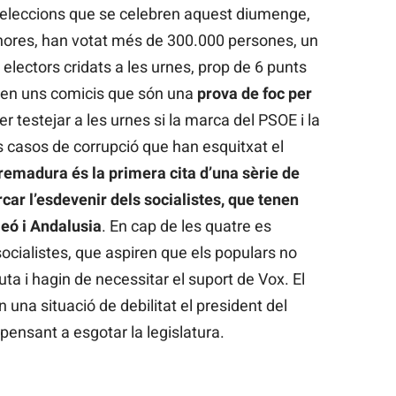
es eleccions que se celebren aquest diumenge,
hores, han votat més de 300.000 persones, un
electors cridats a les urnes, prop de 6 punts
 en uns comicis que són una
prova de foc per
er testejar a les urnes si la marca del PSOE i la
s casos de corrupció que han esquitxat el
remadura és la primera cita d’una sèrie de
ar l’esdevenir dels socialistes, que tenen
leó i Andalusia
. En cap de les quatre es
socialistes, que aspiren que els populars no
ta i hagin de necessitar el suport de Vox. El
en una situació de debilitat el president del
ensant a esgotar la legislatura.