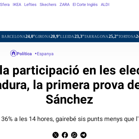
Sfera
IKEA
Lefties
Skechers
ZARA
El Corte Inglés
ALDI
4,0°
20,9°
23,3°
25,2°
24,1°
23
GIRONA
LLEIDA
TARRAGONA
TORTOSA
MATARÓ
Política
Espanya
la participació en les el
dura, la primera prova de
Sánchez
l 36% a les 14 hores, gairebé sis punts menys que l