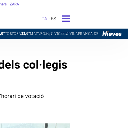
hers
ZARA
CA
ES
,0°
30,7°
33,2°
30,2°
MATARÓ
VIC
VILAFRANCA DEL PENEDÈS
VILANOVA I LA
dels col·legis
’horari de votació