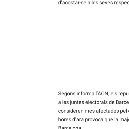
d’acostar-se a les seves respect
Segons informa l’ACN, els repub
a les juntes electorals de Barc
consideren més afectades pel c
hores d’ara provoca que la majo
Barcelona.