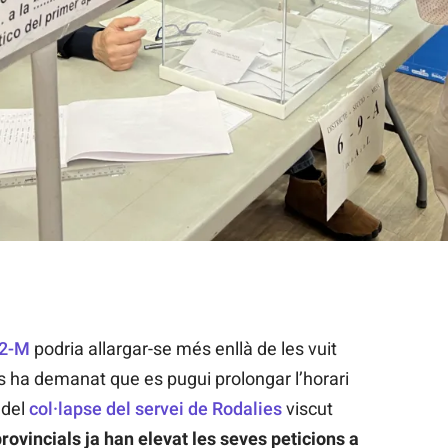
electorals de Lleida / Alba Mor (ACN)
2-M
podria allargar-se més enllà de les vuit
 ha demanat que es pugui prolongar l’horari
 del
col·lapse del servei de Rodalies
viscut
rovincials ja han elevat les seves peticions a