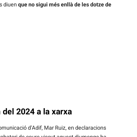
os diuen
que no sigui més enllà de les dotze de
 del 2024 a la xarxa
omunicació d’Adif, Mar Ruiz, en declaracions
 robatori de coure viscut aquest diumenge ha