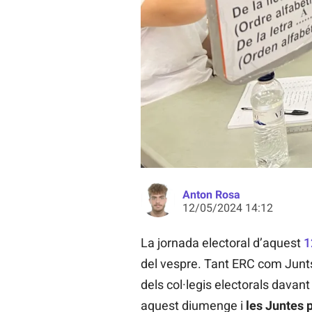
Un home vota en un dels col·legis 
Anton Rosa
12/05/2024 14:12
La jornada electoral d’aquest
1
del vespre. Tant ERC com Junts
dels col·legis electorals davant
aquest diumenge i
les Juntes p