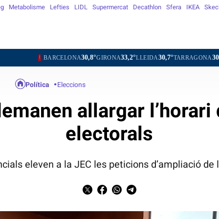
eg
Metabolisme
Lefties
LIDL
Supermercat
Decathlon
Sfera
IKEA
Skec
30,8°
33,2°
30,7°
30,0°
33
BARCELONA
GIRONA
LLEIDA
TARRAGONA
TORTOSA
Política
Eleccions
emanen allargar l’horari 
electorals
cials eleven a la JEC les peticions d’ampliació de l