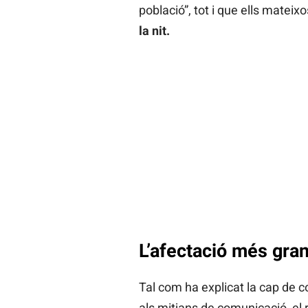
població”, tot i que ells mateix
la nit.
L’afectació més gran
Tal com ha explicat la cap de c
als mitjans de comunicació, el