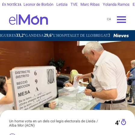
Leonor de Borbón
Letizia
TVE
Marc Ribas
Yolanda Ramos
E
ÉS NOTÍCIA
CA
33,2°
29,6°
30,8°
S
GANDESA
L'HOSPITALET DE LLOBREGAT
SANT CARLES DE
Un home vota en un dels col·legis electorals de Lleida /
4′
Alba Mor (ACN)