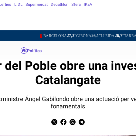
Lefties
LIDL
Supermercat
Decathlon
Sfera
IKEA
27,3°
26,1°
26,7°
27,8°
BARCELONA
GIRONA
LLEIDA
TARRAGONA
T
Política
 del Poble obre una inve
Catalangate
exministre Ángel Gabilondo obre una actuació per vet
fonamentals