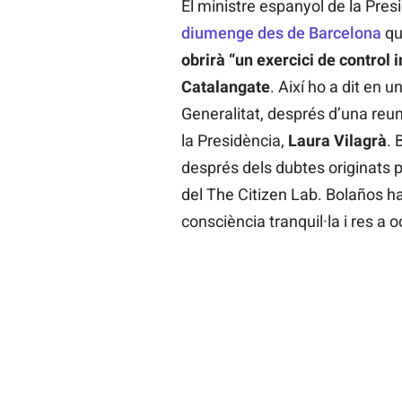
El ministre espanyol de la Pres
diumenge des de Barcelona
que
obrirà “un exercici de control i
Catalangate
. Així ho a dit en 
Generalitat, després d’una reu
la Presidència,
Laura Vilagrà
. 
després dels dubtes originats p
del The Citizen Lab. Bolaños h
consciència tranquil·la i res a o