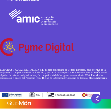
EDITORA SINGULAR DIGITAL 2GR S.L. ha sido beneficiaria de Fondos Europeos, cuyo objetivo es la
mejora de la competitividad de las PYMES, y gracias al cual ha puesto en marcha un Plan de Acción con el
objetivo de reforzar la digitalización y la competitividad de las pymes durante el año 2024. Para ello ha
contado con el apoyo del Programa Pyme Digital de la Cámara de Comercio de Terrassa.
#EuropaSeSiente