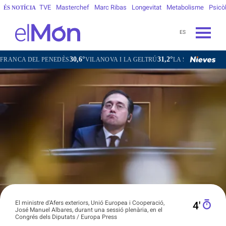
TVE
Masterchef
Marc Ribas
Longevitat
Metabolisme
Psicò
ÉS NOTÍCIA
ES
30,6°
31,2°
23,2°
PENEDÈS
VILANOVA I LA GELTRÚ
LA SEU D'URGELL
PUIGCER
El ministre d'Afers exteriors, Unió Europea i Cooperació,
4′
José Manuel Albares, durant una sessió plenària, en el
Congrés dels Diputats / Europa Press