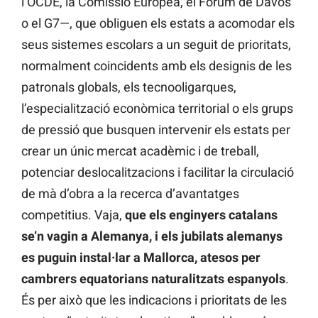
l’OCDE, la Comissió Europea, el Fòrum de Davos
o el G7—, que obliguen els estats a acomodar els
seus sistemes escolars a un seguit de prioritats,
normalment coincidents amb els designis de les
patronals globals, els tecnooligarques,
l’especialització econòmica territorial o els grups
de pressió que busquen intervenir els estats per
crear un únic mercat acadèmic i de treball,
potenciar deslocalitzacions i facilitar la circulació
de mà d’obra a la recerca d’avantatges
competitius. Vaja,
que els enginyers catalans
se’n vagin a Alemanya, i els jubilats alemanys
es puguin instal·lar a Mallorca, atesos per
cambrers equatorians naturalitzats espanyols
.
És per això que les indicacions i prioritats de les