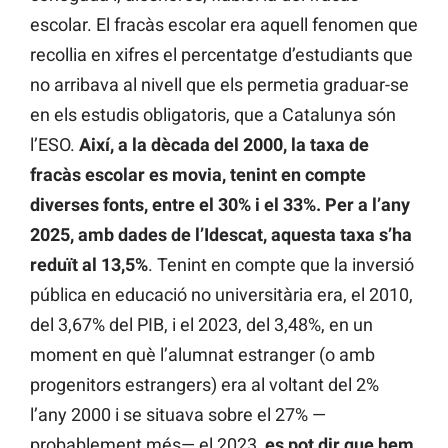
escolar. El fracàs escolar era aquell fenomen que
recollia en xifres el percentatge d’estudiants que
no arribava al nivell que els permetia graduar-se
en els estudis obligatoris, que a Catalunya són
l’ESO.
Així, a la dècada del 2000, la taxa de
fracàs escolar es movia, tenint en compte
diverses fonts, entre el 30% i el 33%. Per a l’any
2025, amb dades de l’Idescat, aquesta taxa s’ha
reduït al 13,5%
. Tenint en compte que la inversió
pública en educació no universitària era, el 2010,
del 3,67% del PIB, i el 2023, del 3,48%, en un
moment en què l’alumnat estranger (o amb
progenitors estrangers) era al voltant del 2%
l’any 2000 i se situava sobre el 27% —
probablement més— el 2023,
es pot dir que hem