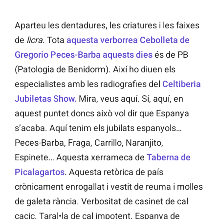
Aparteu les dentadures, les criatures i les faixes
de
licra
. Tota
aquesta verborrea Cebolleta de
Gregorio Peces-Barba aquests dies
és de PB
(Patologia de Benidorm). Així ho diuen els
especialistes amb les radiografies del
Celtiberia
Jubiletas Show.
Mira, veus aquí. Sí, aquí, en
aquest puntet doncs això vol dir que Espanya
s’acaba. Aquí tenim els jubilats espanyols…
Peces-Barba, Fraga, Carrillo, Naranjito,
Espinete… Aquesta xerrameca de
Taberna de
Picalagartos
. Aquesta retòrica de país
crònicament enrogallat i vestit de reuma i molles
de galeta rància. Verbositat de casinet de cal
cacic. Taral•la de cal impotent. Espanya de