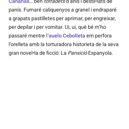
Canarias
… ben
torradets
d’anís i destil•lats de
panís. Fumaré caliquenyos a granel i endraparé
a grapats pastilletes per aprimar, per engreixar,
per depilar i per vomitar. Ui, ui, què bé m’ho
passaré mentre
l’auelo Cebolleta
em perfora
l’orelleta amb la torturadora historieta de la seva
gran novel•la de ficció: La
Pansició
Espanyola.