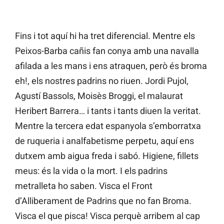
Fins i tot aquí hi ha tret diferencial. Mentre els
Peixos-Barba cañis fan conya amb una navalla
afilada a les mans i ens atraquen, però és broma
eh!, els nostres padrins no riuen. Jordi Pujol,
Agustí Bassols, Moisès Broggi, el malaurat
Heribert Barrera… i tants i tants diuen la veritat.
Mentre la tercera edat espanyola s’emborratxa
de ruqueria i analfabetisme perpetu, aquí ens
dutxem amb aigua freda i sabó. Higiene, fillets
meus: és la vida o la mort. I els padrins
metralleta ho saben. Visca el Front
d’Alliberament de Padrins que no fan Broma.
Visca el que pisca! Visca perquè arribem al cap